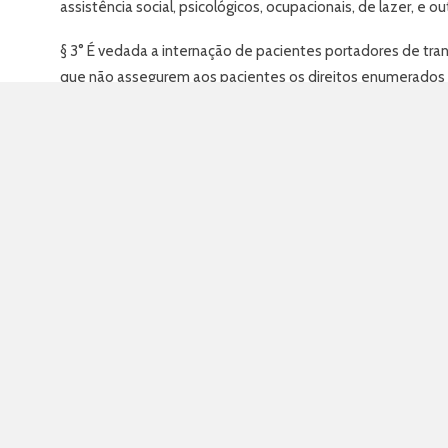
assistência social, psicológicos, ocupacionais, de lazer, e ou
§ 3° É vedada a internação de pacientes portadores de tran
que não assegurem aos pacientes os direitos enumerados no
Art. 5°
O paciente há longo tempo hospitalizado ou para o qu
social, será objeto de política específica de alta planejada
definida pelo Poder Executivo, assegurada a continuidade
Art. 6°
A internação psiquiátrica somente será realizada me
Parágrafo único. São considerados os seguintes tipos de int
I – internação voluntária: aquela que se dá com o consenti
II – internação involuntária: aquela que se dá sem o consen
III – internação compulsória: aquela determinada pela Justiç
Art. 7°
A pessoa que solicita voluntariamente sua internaç