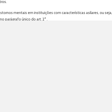
tros.
stornos mentais em instituições com características asilares, ou sej
 parágrafo único do art. 2° .
al se caracterize situação de grave dependência institucional, deco
 e reabilitação psicossocial assistida, sob responsabilidade da autor
 do tratamento, quando necessário.
diante laudo médico circunstanciado que caracterize os seus motivo
ernação psiquiátrica:
mento do usuário;
timento do usuário e a pedido de terceiro; e
a.
ão, ou que a consente, deve assinar, no momento da admissão, uma 