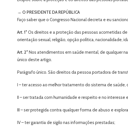
→ O PRESIDENTE DA REPÚBLICA
Faço saber que o Congresso Nacional decreta e eu sanciono
Art. 1°
Os direitos e a proteção das pessoas acometidas de t
orientação sexual, religião, opção política, nacionalidade,
Art. 2°
Nos atendimentos em saúde mental, de qualquer natu
único deste artigo.
Parágrafo único. São direitos da pessoa portadora de trans
I – ter acesso ao melhor tratamento do sistema de saúde,
II – ser tratada com humanidade e respeito e no interesse e
III – ser protegida contra qualquer forma de abuso e explor
IV – ter garantia de sigilo nas informações prestadas;