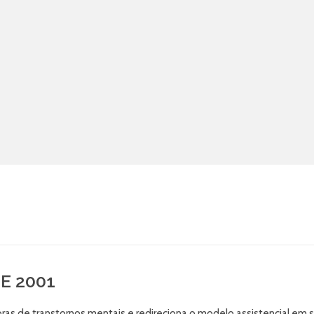
DE 2001
ras de transtornos mentais e redireciona o modelo assistencial em 