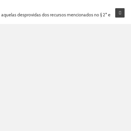
a, aquelas desprovidas dos recursos mencionados no § 2° e
rrente de seu quadro clínico ou de ausência de suporte
idade sanitária competente e supervisão de instância a ser
s.
declaração de que optou por esse regime de tratamento.