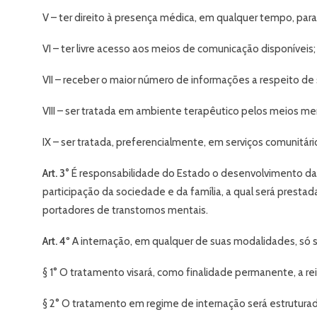
V – ter direito à presença médica, em qualquer tempo, para
VI – ter livre acesso aos meios de comunicação disponíveis;
VII – receber o maior número de informações a respeito d
VIII – ser tratada em ambiente terapêutico pelos meios men
IX – ser tratada, preferencialmente, em serviços comunitár
Art. 3°
É responsabilidade do Estado o desenvolvimento da 
participação da sociedade e da família, a qual será pres
portadores de transtornos mentais.
Art. 4º
A internação, em qualquer de suas modalidades, só s
§ 1° O tratamento visará, como finalidade permanente, a re
§ 2° O tratamento em regime de internação será estruturado