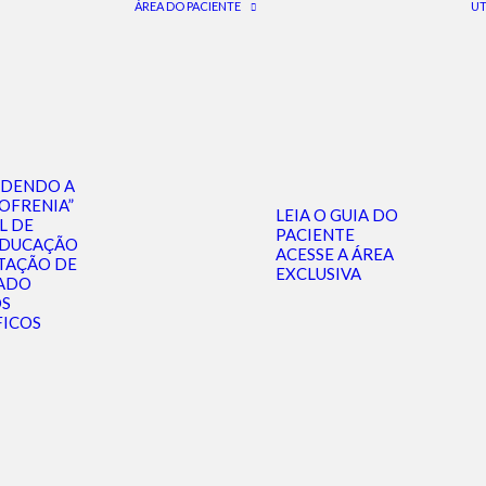
ÁREA DO PACIENTE
UT
NDENDO A
OFRENIA”
LEIA O GUIA DO
L DE
PACIENTE
EDUCAÇÃO
ACESSE A ÁREA
TAÇÃO DE
EXCLUSIVA
ADO
OS
FICOS