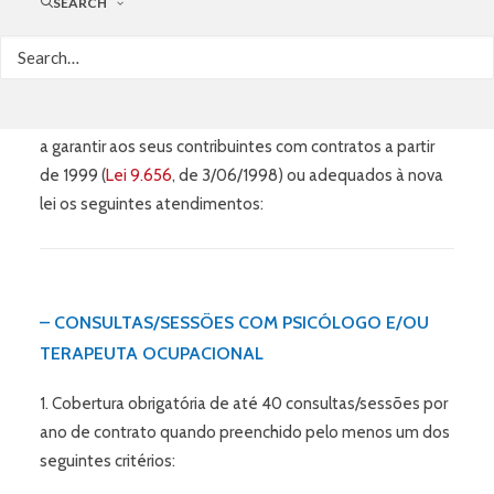
SEARCH
cobertura?
|
Perguntas e Respostas
A Resolução Normativa –
RN Nº 465
, de 24 de fevereiro
de 2021, da Agência Nacional de Saúde Suplementar
(
ANS
), obriga às seguradoras e planos de saúde privados
a garantir aos seus contribuintes com contratos a partir
de 1999 (
Lei 9.656
, de 3/06/1998) ou adequados à nova
lei os seguintes atendimentos:
– CONSULTAS/SESSÕES COM PSICÓLOGO E/OU
TERAPEUTA OCUPACIONAL
1. Cobertura obrigatória de até 40 consultas/sessões por
ano de contrato quando preenchido pelo menos um dos
seguintes critérios: