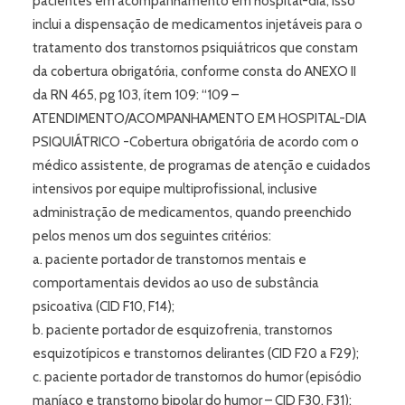
pacientes em acompanhamento em hospital-dia, isso
inclui a dispensação de medicamentos injetáveis para o
tratamento dos transtornos psiquiátricos que constam
da cobertura obrigatória, conforme consta do ANEXO II
da RN 465, pg 103, ítem 109: “109 –
ATENDIMENTO/ACOMPANHAMENTO EM HOSPITAL-DIA
PSIQUIÁTRICO -Cobertura obrigatória de acordo com o
médico assistente, de programas de atenção e cuidados
intensivos por equipe multiprofissional, inclusive
administração de medicamentos, quando preenchido
pelos menos um dos seguintes critérios:
a. paciente portador de transtornos mentais e
comportamentais devidos ao uso de substância
psicoativa (CID F10, F14);
b. paciente portador de esquizofrenia, transtornos
esquizotípicos e transtornos delirantes (CID F20 a F29);
c. paciente portador de transtornos do humor (episódio
maníaco e transtorno bipolar do humor – CID F30, F31);