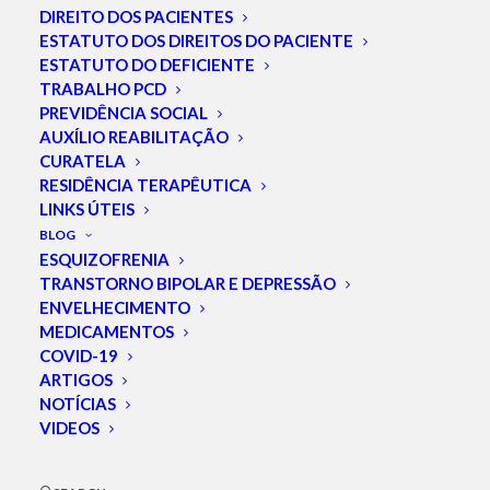
DIREITO DOS PACIENTES
ESTATUTO DOS DIREITOS DO PACIENTE
ESTATUTO DO DEFICIENTE
TRABALHO PCD
PREVIDÊNCIA SOCIAL
AUXÍLIO REABILITAÇÃO
CURATELA
PLANOS DE SAÚDE
RESIDÊNCIA TERAPÊUTICA
LINKS ÚTEIS
BLOG
ESQUIZOFRENIA
TRANSTORNO BIPOLAR E DEPRESSÃO
↓ Navegação rápida
ENVELHECIMENTO
MEDICAMENTOS
COVID-19
Sessões com psicólogo e/ou terapeuta ocupacional
|
ARTIGOS
Sessões com terapeuta ocupacional
|
Sessão de
NOTÍCIAS
psicoterapia
|
Atendimento em hospital-dia psiquiátrico
|
VIDEOS
Consultas e internações psiquiátricas
|
O que fazer
quando a operadora ou plano de saúde negar a