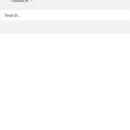
SEARCH
Assista ao
Encerramento do
Programa
Entrelaços em
2025: Refletindo
sobre sua
Trajetória