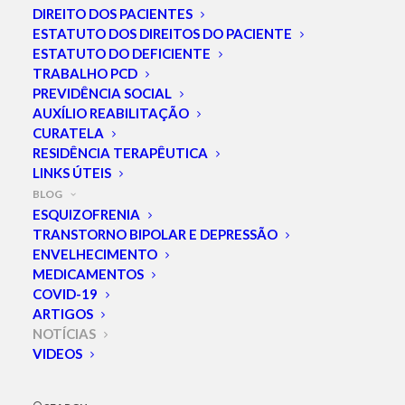
DIREITO DOS PACIENTES
18 de Maio, Dia da
ESTATUTO DOS DIREITOS DO PACIENTE
Luta
ESTATUTO DO DEFICIENTE
TRABALHO PCD
Antimanicomial no
PREVIDÊNCIA SOCIAL
AUXÍLIO REABILITAÇÃO
Brasil
CURATELA
RESIDÊNCIA TERAPÊUTICA
LINKS ÚTEIS
BLOG
ESQUIZOFRENIA
TRANSTORNO BIPOLAR E DEPRESSÃO
ENVELHECIMENTO
MEDICAMENTOS
COVID-19
ARTIGOS
NOTÍCIAS
VIDEOS