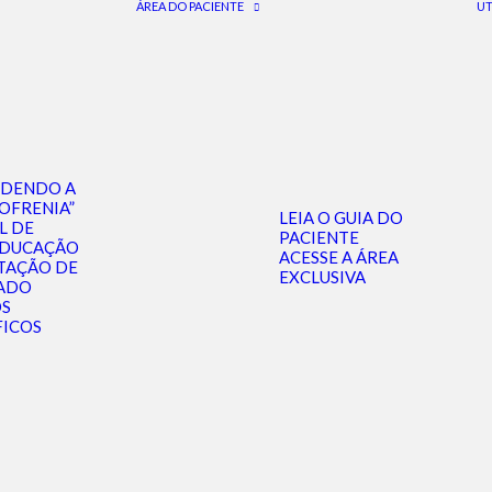
ÁREA DO PACIENTE
UT
NDENDO A
OFRENIA”
LEIA O GUIA DO
L DE
PACIENTE
EDUCAÇÃO
ACESSE A ÁREA
TAÇÃO DE
EXCLUSIVA
ADO
OS
FICOS