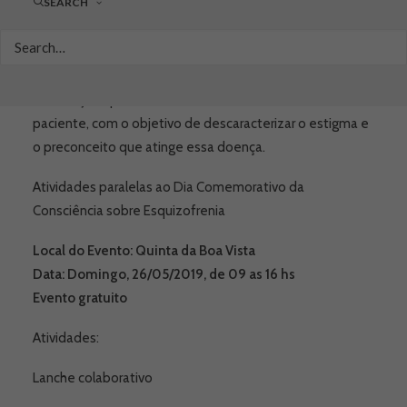
SEARCH
A proposta do Evento Comemorativo do Dia da
Conscientizacão sobre a Esquizofrenia é o desafio de
divulgar o máximo possível para a sociedade, em
especial às famílias afetadas, a informação de como
buscar ajuda para o tratamento, evidenciando o
paciente, com o objetivo de descaracterizar o estigma e
o preconceito que atinge essa doença.
Atividades paralelas ao Dia Comemorativo da
Consciência sobre Esquizofrenia
Local do Evento: Quinta da Boa Vista
Data: Domingo, 26/05/2019, de 09 as 16 hs
Evento gratuito
Atividades:
Lanche colaborativo