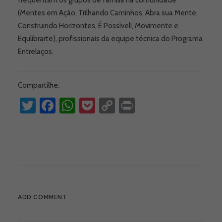
frequentam os grupos de família na comunidade
(Mentes em Ação, Trilhando Caminhos, Abra sua Mente,
Construindo Horizontes, É Possível!, Movimente e
Equlibrarte), profissionais da equipe técnica do Programa
Entrelaços.
Compartilhe:
Twitter
Facebook
WhatsApp
Pocket
Copy
Print
Link
ADD COMMENT