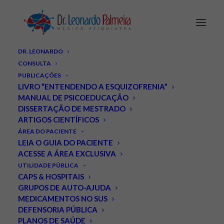
DR. LEONARDO
CONSULTA
PUBLICAÇÕES
LIVRO “ENTENDENDO A ESQUIZOFRENIA”
MANUAL DE PSICOEDUCAÇÃO
Rio de Janeiro: grupos de
DISSERTAÇÃO DE MESTRADO
ARTIGOS CIENTÍFICOS
apoio ligados ao Entrelaços
ÁREA DO PACIENTE
LEIA O GUIA DO PACIENTE
do IPUB/UFRJ organizam
ACESSE A ÁREA EXCLUSIVA
UTILIDADE PÚBLICA
evento pelo Dia da
CAPS & HOSPITAIS
GRUPOS DE AUTO-AJUDA
Esquizofrenia.
MEDICAMENTOS NO SUS
DEFENSORIA PÚBLICA
MAIO 25, 2019
|
IN
ESQUIZOFRENIA
,
NOTÍCIAS
|
BY
CLARIS
PLANOS DE SAÚDE
INTERATIVA