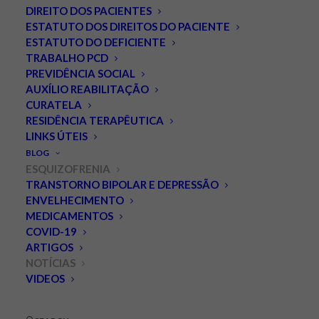
DIREITO DOS PACIENTES
ESTATUTO DOS DIREITOS DO PACIENTE
ESTATUTO DO DEFICIENTE
TRABALHO PCD
PREVIDÊNCIA SOCIAL
AUXÍLIO REABILITAÇÃO
CURATELA
RESIDÊNCIA TERAPÊUTICA
LINKS ÚTEIS
Rio de Janeiro: grupos de
BLOG
apoio ligados ao
ESQUIZOFRENIA
TRANSTORNO BIPOLAR E DEPRESSÃO
Entrelaços do IPUB/UFRJ
ENVELHECIMENTO
MEDICAMENTOS
organizam evento pelo
COVID-19
Dia da Esquizofrenia.
ARTIGOS
NOTÍCIAS
VIDEOS
MAIO 25, 2019
|
IN
ESQUIZOFRENIA
,
NOTÍCIAS
|
BY
CLARIS
INTERATIVA