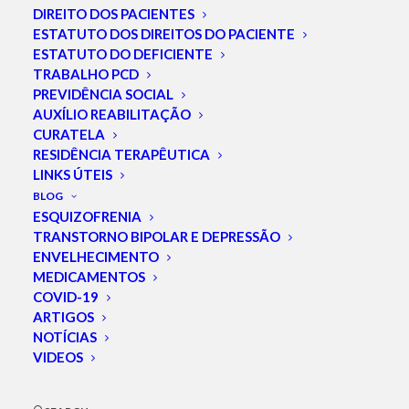
DIREITO DOS PACIENTES
Diferenças e
ESTATUTO DOS DIREITOS DO PACIENTE
ESTATUTO DO DEFICIENTE
semelhanças entre
TRABALHO PCD
PREVIDÊNCIA SOCIAL
a esquizofrenia e o
AUXÍLIO REABILITAÇÃO
CURATELA
transtorno bipolar
RESIDÊNCIA TERAPÊUTICA
LINKS ÚTEIS
BLOG
ESQUIZOFRENIA
TRANSTORNO BIPOLAR E DEPRESSÃO
ENVELHECIMENTO
MEDICAMENTOS
COVID-19
ARTIGOS
NOTÍCIAS
VIDEOS