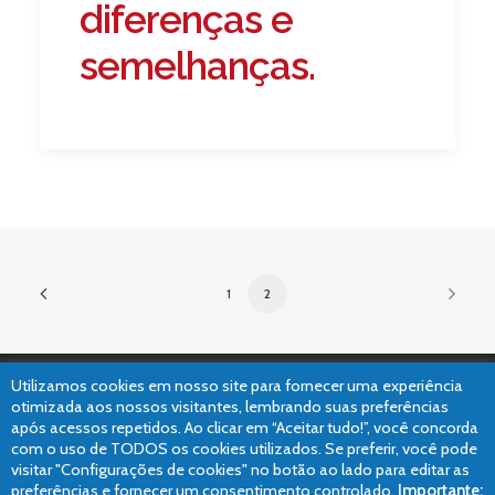
diferenças e
semelhanças.
1
2
Utilizamos cookies em nosso site para fornecer uma experiência
otimizada aos nossos visitantes, lembrando suas preferências
após acessos repetidos. Ao clicar em “Aceitar tudo!”, você concorda
©2019 Dr. Leonardo Palmeira – Médico Psiquiatra // Elaborado com
pela
com o uso de TODOS os cookies utilizados. Se preferir, você pode
Claris Interativa
.
visitar "Configurações de cookies" no botão ao lado para editar as
preferências e fornecer um consentimento controlado.
Importante: