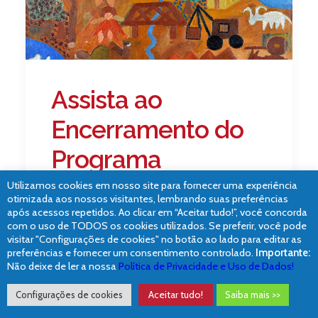
Assista ao
Encerramento do
Programa
Entrelaços em
Utilizamos cookies em nosso site para fornecer uma experiência
otimizada aos nossos visitantes, lembrando suas preferências
2025: Refletindo
após acessos repetidos. Ao clicar em “Aceitar tudo!”, você concorda
com o uso de TODOS os cookies utilizados. Se preferir, você pode
visitar "Configurações de cookies" no botão ao lado para editar as
sobre sua
preferências e fornecer um consentimento controlado.
Importante:
Não deixe de ler a nossa
Política de Privacidade e Uso de Dados!
Trajetória
Aceitar tudo!
Configurações de cookies
Saiba mais >>