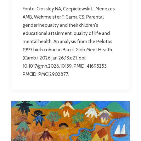
Fonte: Crossley NA, Czepielewski L, Menezes
AMB, Wehrmeister F, Gama CS. Parental
gender inequality and their children's
educational attainment, quality of life and
mental health: An analysis from the Pelotas
1993 birth cohort in Brazil. Glob Ment Health
(Camb). 2026 Jan 26;13:e21. doi:
10.1017/gmh.2026.10139. PMID: 41695253;
PMCID: PMC12902877.