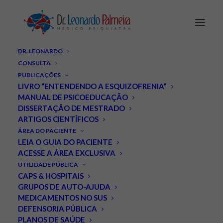
DR. LEONARDO
CONSULTA
PUBLICAÇÕES
LIVRO “ENTENDENDO A ESQUIZOFRENIA”
MANUAL DE PSICOEDUCAÇÃO
DISSERTAÇÃO DE MESTRADO
ARTIGOS CIENTÍFICOS
ÁREA DO PACIENTE
Angústia x Pânico: como
LEIA O GUIA DO PACIENTE
ACESSE A ÁREA EXCLUSIVA
diferenciá-las?
UTILIDADE PÚBLICA
CAPS & HOSPITAIS
JANEIRO 25, 2011
|
IN
NOTÍCIAS
,
ARTIGOS
,
TRANSTORNO BIPOLAR E
GRUPOS DE AUTO-AJUDA
DEPRESSÃO
|
BY
LEONARDO PALMEIRA
MEDICAMENTOS NO SUS
DEFENSORIA PÚBLICA
PLANOS DE SAÚDE