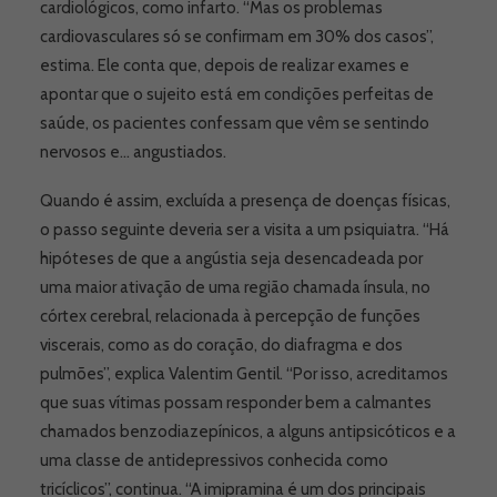
cardiológicos, como infarto. “Mas os problemas
cardiovasculares só se confirmam em 30% dos casos”,
estima. Ele conta que, depois de realizar exames e
apontar que o sujeito está em condições perfeitas de
saúde, os pacientes confessam que vêm se sentindo
nervosos e… angustiados.
Quando é assim, excluída a presença de doenças físicas,
o passo seguinte deveria ser a visita a um psiquiatra. “Há
hipóteses de que a angústia seja desencadeada por
uma maior ativação de uma região chamada ínsula, no
córtex cerebral, relacionada à percepção de funções
viscerais, como as do coração, do diafragma e dos
pulmões”, explica Valentim Gentil. “Por isso, acreditamos
que suas vítimas possam responder bem a calmantes
chamados benzodiazepínicos, a alguns antipsicóticos e a
uma classe de antidepressivos conhecida como
tricíclicos”, continua. “A imipramina é um dos principais