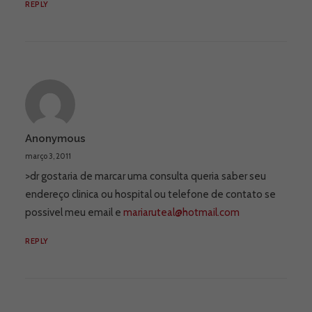
REPLY
Anonymous
março 3, 2011
>dr gostaria de marcar uma consulta queria saber seu
endereço clinica ou hospital ou telefone de contato se
possivel meu email e
mariaruteal@hotmail.com
REPLY