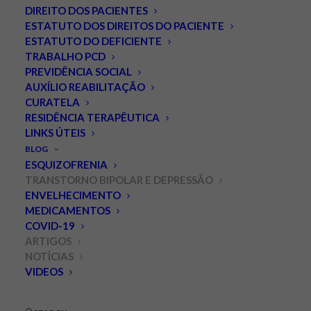
DIREITO DOS PACIENTES
ESTATUTO DOS DIREITOS DO PACIENTE
ESTATUTO DO DEFICIENTE
TRABALHO PCD
PREVIDÊNCIA SOCIAL
AUXÍLIO REABILITAÇÃO
CURATELA
RESIDÊNCIA TERAPÊUTICA
LINKS ÚTEIS
Angústia x Pânico: como
BLOG
diferenciá-las?
ESQUIZOFRENIA
TRANSTORNO BIPOLAR E DEPRESSÃO
ENVELHECIMENTO
JANEIRO 25, 2011
|
IN
NOTÍCIAS
,
ARTIGOS
,
TRANSTORNO BIPOLAR E
DEPRESSÃO
|
BY
LEONARDO PALMEIRA
MEDICAMENTOS
COVID-19
O termo
angústia
deriva de
Angst
, que em alemão
ARTIGOS
NOTÍCIAS
significa “medo”. De fato muitos pacientes definem
VIDEOS
angústia como um medo indefinido, uma apreensão,
como se fosse um pressentimento de que algo ruim