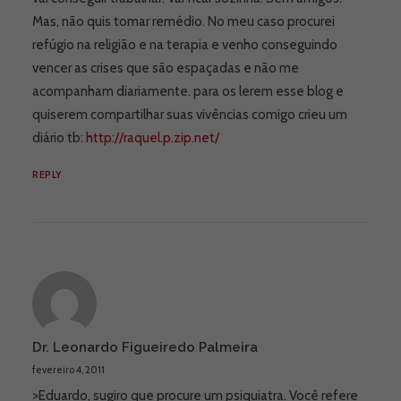
Mas, não quis tomar remédio. No meu caso procurei
refúgio na religião e na terapia e venho conseguindo
vencer as crises que são espaçadas e não me
acompanham diariamente. para os lerem esse blog e
quiserem compartilhar suas vivências comigo crieu um
diário tb:
http://raquel.p.zip.net/
REPLY
Dr. Leonardo Figueiredo Palmeira
fevereiro 4, 2011
>Eduardo, sugiro que procure um psiquiatra. Você refere