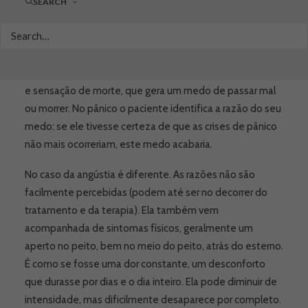
pudesse lhes acometer, mas a maioria dos pacientes
SEARCH
não consegue identificar exatamente as causas para
este sentimento. Isto torna a angústia diferente do
pânico, uma crise de ansiedade acompanhada de
sintomas físicos, como taquicardia, falta de ar, sudorese
e sensação de morte, que gera um medo de passar mal
ou morrer. No pânico o paciente identifica a razão do seu
medo: se ele tivesse certeza de que as crises de pânico
não mais ocorreriam, este medo acabaria.
No caso da angústia é diferente. As razões não são
facilmente percebidas (podem até ser no decorrer do
tratamento e da terapia). Ela também vem
acompanhada de sintomas físicos, geralmente um
aperto no peito, bem no meio do peito, atrás do esterno.
É como se fosse uma dor constante, um desconforto
que durasse por dias e o dia inteiro. Ela pode diminuir de
intensidade, mas dificilmente desaparece por completo.