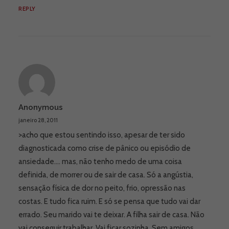
REPLY
Anonymous
janeiro 28, 2011
>acho que estou sentindo isso, apesar de ter sido
diagnosticada como crise de pânico ou episódio de
ansiedade…. mas, não tenho medo de uma coisa
definida, de morrer ou de sair de casa. Só a angústia,
sensação física de dor no peito, frio, opressão nas
costas. E tudo fica ruim. E só se pensa que tudo vai dar
errado. Seu marido vai te deixar. A filha sair de casa. Não
vai conseguir trabalhar. Vai ficar sozinha. Sem amigos.