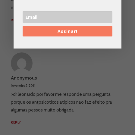
melhorando. Boa sorte e um abraço!
REPLY
Assinar!
Anonymous
fevereiro 5, 2011
>dr leonardo por favor me responde uma pergunta
porque os antpsicoticos atipicos nao faz efeito pra
algumas pessos muito obrigada
REPLY