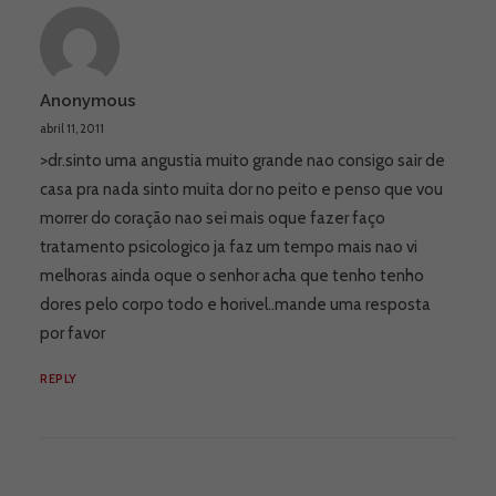
Anonymous
abril 11, 2011
>dr.sinto uma angustia muito grande nao consigo sair de
casa pra nada sinto muita dor no peito e penso que vou
morrer do coração nao sei mais oque fazer faço
tratamento psicologico ja faz um tempo mais nao vi
melhoras ainda oque o senhor acha que tenho tenho
dores pelo corpo todo e horivel..mande uma resposta
por favor
REPLY