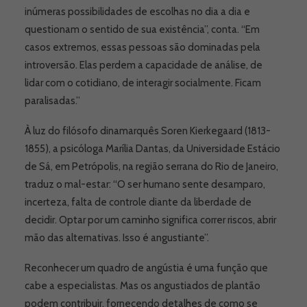
inúmeras possibilidades de escolhas no dia a dia e
questionam o sentido de sua existência”, conta. “Em
casos extremos, essas pessoas são dominadas pela
introversão. Elas perdem a capacidade de análise, de
lidar com o cotidiano, de interagir socialmente. Ficam
paralisadas.”
À luz do filósofo dinamarquês Soren Kierkegaard (1813-
1855), a psicóloga Marília Dantas, da Universidade Estácio
de Sá, em Petrópolis, na região serrana do Rio de Janeiro,
traduz o mal-estar: “O ser humano sente desamparo,
incerteza, falta de controle diante da liberdade de
decidir. Optar por um caminho significa correr riscos, abrir
mão das alternativas. Isso é angustiante”.
Reconhecer um quadro de angústia é uma função que
cabe a especialistas. Mas os angustiados de plantão
podem contribuir, fornecendo detalhes de como se