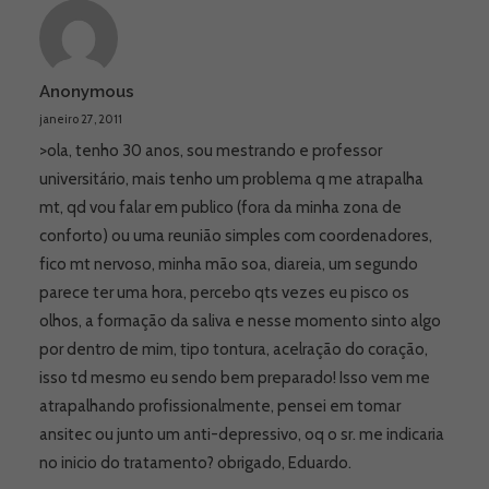
Anonymous
janeiro 27, 2011
>ola, tenho 30 anos, sou mestrando e professor
universitário, mais tenho um problema q me atrapalha
mt, qd vou falar em publico (fora da minha zona de
conforto) ou uma reunião simples com coordenadores,
fico mt nervoso, minha mão soa, diareia, um segundo
parece ter uma hora, percebo qts vezes eu pisco os
olhos, a formação da saliva e nesse momento sinto algo
por dentro de mim, tipo tontura, acelração do coração,
isso td mesmo eu sendo bem preparado! Isso vem me
atrapalhando profissionalmente, pensei em tomar
ansitec ou junto um anti-depressivo, oq o sr. me indicaria
no inicio do tratamento? obrigado, Eduardo.