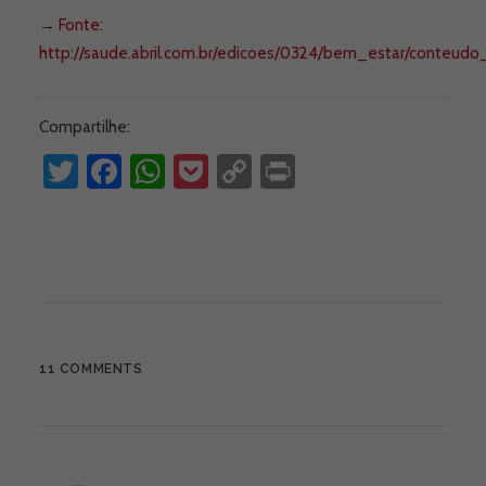
→
Fonte:
http://saude.abril.com.br/edicoes/0324/bem_estar/conteudo
Compartilhe:
Twitter
Facebook
WhatsApp
Pocket
Copy
Print
Link
11 COMMENTS