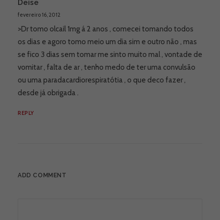
Deise
fevereiro 16, 2012
>Dr tomo olcail 1mg á 2 anos , comecei tomando todos
os dias e agoro tomo meio um dia sim e outro não , mas
se fico 3 dias sem tomar me sinto muito mal , vontade de
vomitar , falta de ar , tenho medo de ter uma convulsão
ou uma paradacardiorespiratótia , o que deco fazer ,
desde já obrigada .
REPLY
ADD COMMENT