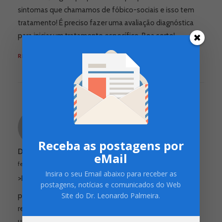
sintomas que chamamos de fóbico-sociais e isso tem
tratamento! É preciso fazer uma avaliação diagnóstica
para iniciar um tratamento específico. Boa sorte!
REPLY
Receba as postagens por
Dr. Leonardo Figueiredo Palmeira
eMail
fevereiro 4, 2011
Insira o seu Email abaixo para receber as
>Raquel,
postagens, notícias e comunicados do Web
Site do Dr. Leonardo Palmeira.
parece mesmo angústia. Que bom que a terapia e a
religião estão te ajudando, mas não hesite em procurar
uma ajuda médica se sentir que os sintomas não estão