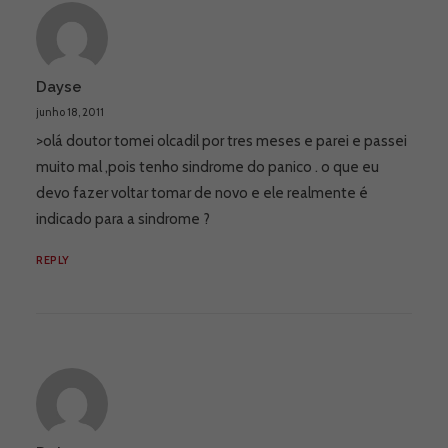
Dayse
junho 18, 2011
>olá doutor tomei olcadil por tres meses e parei e passei
muito mal ,pois tenho sindrome do panico . o que eu
devo fazer voltar tomar de novo e ele realmente é
indicado para a sindrome ?
REPLY