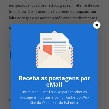
em quaisquer quadros médicos graves. Infelizmente com
frequência não há acesso a tratamento adequado, por
falta de vagas e de acesso a médicos e medicamentos.
Fonte: Blog da Saúde/ Ministério da Saúde
Compartilhe:
Twitter
Facebook
WhatsApp
Pocket
Copy
Print
Link
Receba as postagens por
eMail
Insira o seu Email abaixo para receber as
postagens, notícias e comunicados do Web
ADD COMMENT
Site do Dr. Leonardo Palmeira.