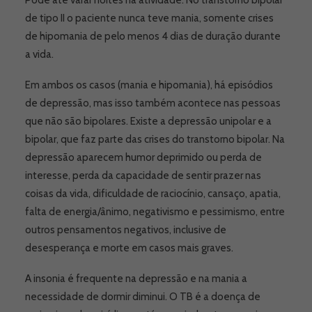
Pode até varar noites na atividade. No transtorno bipolar
de tipo II o paciente nunca teve mania, somente crises
de hipomania de pelo menos 4 dias de duração durante
a vida.
Em ambos os casos (mania e hipomania), há episódios
de depressão, mas isso também acontece nas pessoas
que não são bipolares. Existe a depressão unipolar e a
bipolar, que faz parte das crises do transtorno bipolar. Na
depressão aparecem humor deprimido ou perda de
interesse, perda da capacidade de sentir prazer nas
coisas da vida, dificuldade de raciocínio, cansaço, apatia,
falta de energia/ânimo, negativismo e pessimismo, entre
outros pensamentos negativos, inclusive de
desesperança e morte em casos mais graves.
A insonia é frequente na depressão e na mania a
necessidade de dormir diminui. O TB é a doença de