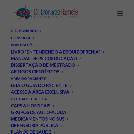
DR. LEONARDO
CONSULTA
PUBLICAÇÕES
LIVRO “ENTENDENDO A ESQUIZOFRENIA”
MANUAL DE PSICOEDUCAÇÃO
DISSERTAÇÃO DE MESTRADO
ARTIGOS CIENTÍFICOS
ÁREA DO PACIENTE
Dia Mundial do Transtorno
LEIA O GUIA DO PACIENTE
ACESSE A ÁREA EXCLUSIVA
Bipolar.
UTILIDADE PÚBLICA
CAPS & HOSPITAIS
MARÇO 30, 2018
|
IN
NOTÍCIAS
,
TRANSTORNO BIPOLAR E
GRUPOS DE AUTO-AJUDA
DEPRESSÃO
|
BY
LEONARDO PALMEIRA
MEDICAMENTOS NO SUS
DEFENSORIA PÚBLICA
PLANOS DE SAÚDE