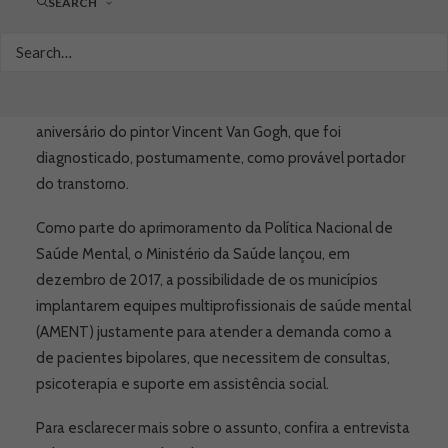
humor, mas elas não são duradouras e nem associadas a
SEARCH
mudanças do nível de energia ou do comportamento. E
para ampliar o debate sobre o tema e eliminar o estigma
social, 30 de março é comemorado o Dia Mundial do
Transtorno Bipolar. A data é celebrada no dia do
aniversário do pintor Vincent Van Gogh, que foi
diagnosticado, postumamente, como provável portador
do transtorno.
Como parte do aprimoramento da Política Nacional de
Saúde Mental, o Ministério da Saúde lançou, em
dezembro de 2017, a possibilidade de os municípios
implantarem equipes multiprofissionais de saúde mental
(AMENT) justamente para atender a demanda como a
de pacientes bipolares, que necessitem de consultas,
psicoterapia e suporte em assistência social.
Para esclarecer mais sobre o assunto, confira a entrevista