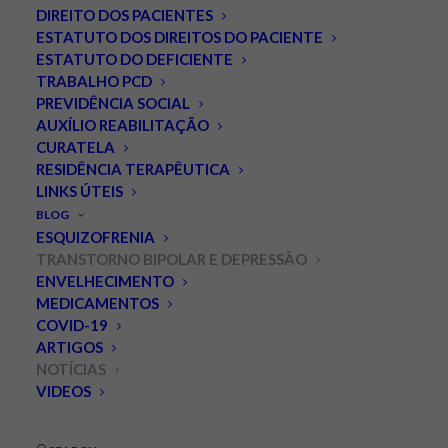
DIREITO DOS PACIENTES
ESTATUTO DOS DIREITOS DO PACIENTE
ESTATUTO DO DEFICIENTE
TRABALHO PCD
PREVIDÊNCIA SOCIAL
AUXÍLIO REABILITAÇÃO
CURATELA
RESIDÊNCIA TERAPÊUTICA
LINKS ÚTEIS
Dia Mundial do Transtorno
BLOG
Bipolar.
ESQUIZOFRENIA
TRANSTORNO BIPOLAR E DEPRESSÃO
ENVELHECIMENTO
MARÇO 30, 2018
|
IN
NOTÍCIAS
,
TRANSTORNO BIPOLAR E
DEPRESSÃO
|
BY
LEONARDO PALMEIRA
MEDICAMENTOS
COVID-19
O transtorno bipolar é caracterizado por alterações
ARTIGOS
NOTÍCIAS
marcantes do humor, energia e níveis de atividade que
VIDEOS
afetam a habilidade da pessoa de lidar com as tarefas
do dia a dia. Todo mundo pode sentir mudanças de