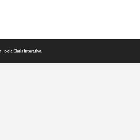
om
pela
Claris Interativa
.
por eMail
 comunicados do Web Site do Dr. Leonardo Palmeira.