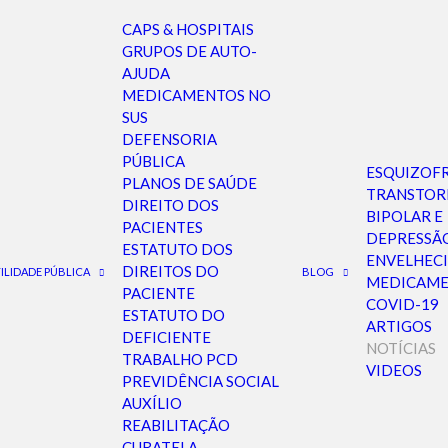
CAPS & HOSPITAIS
GRUPOS DE AUTO-
AJUDA
MEDICAMENTOS NO
em sucedida em
SUS
DEFENSORIA
PÚBLICA
ESQUIZOF
PLANOS DE SAÚDE
TRANSTO
DIREITO DOS
BIPOLAR E
PACIENTES
DEPRESSÃ
ESTATUTO DOS
ENVELHEC
DIREITOS DO
ILIDADE PÚBLICA
BLOG
MEDICAME
PACIENTE
COVID-19
ESTATUTO DO
ARTIGOS
DEFICIENTE
NOTÍCIAS
TRABALHO PCD
VIDEOS
PREVIDÊNCIA SOCIAL
AUXÍLIO
REABILITAÇÃO
ARQUIVO DO BLOG
CURATELA