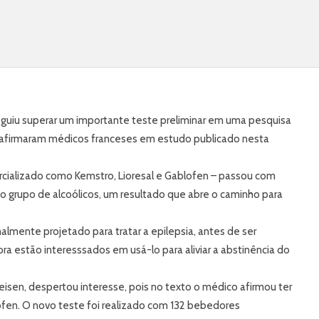
 alcoolismo é bem
 na França.
guiu superar um importante teste preliminar em uma pesquisa
, afirmaram médicos franceses em estudo publicado nesta
ializado como Kemstro, Lioresal e Gablofen – passou com
 grupo de alcoólicos, um resultado que abre o caminho para
almente projetado para tratar a epilepsia, antes de ser
ora estão interesssados em usá-lo para aliviar a abstinência do
meisen, despertou interesse, pois no texto o médico afirmou ter
lofen. O novo teste foi realizado com 132 bebedores