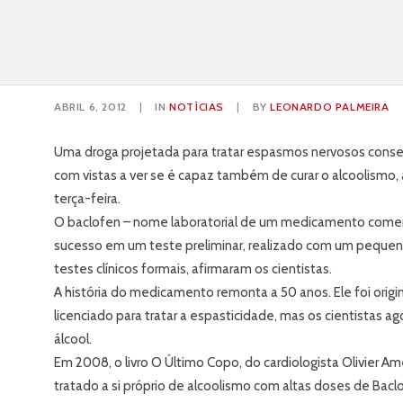
Droga para tratar
sucedida em teste
ABRIL 6, 2012
|
IN
NOTÍCIAS
|
BY
LEONARDO PALMEIRA
Uma droga projetada para tratar espasmos nervosos conse
com vistas a ver se é capaz também de curar o alcoolismo
terça-feira.
O baclofen – nome laboratorial de um medicamento comerc
sucesso em um teste preliminar, realizado com um pequeno
testes clínicos formais, afirmaram os cientistas.
A história do medicamento remonta a 50 anos. Ele foi origin
licenciado para tratar a espasticidade, mas os cientistas ag
álcool.
Em 2008, o livro O Último Copo, do cardiologista Olivier A
tratado a si próprio de alcoolismo com altas doses de Bac