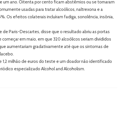
e um ano. Oitenta por cento ficam abstêmios ou se tornaram
umente usadas para tratar alcoólicos, naltrexona e a
Os efeitos colaterais incluíram fadiga, sonolência, insônia,
de de Paris-Descartes, disse que o resultado abriu as portas
eve começar em maio, em que 320 alcoólicos seriam divididos
 que aumentariam gradativamente até que os sintomas de
lacebo.
 1,2 milhão de euros do teste e um doador não identificado
eriódico especializado Alcohol and Alcoholism.