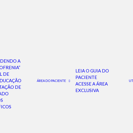
atar alcoolismo é b
teste na França.
NDENDO A
OFRENIA”
LEIA O GUIA DO
L DE
ABRIL 6, 2012
|
IN
NOTÍCIAS
|
BY
LEONARDO PALMEIRA
PACIENTE
EDUCAÇÃO
ÁREA DO PACIENTE
UT
ACESSE A ÁREA
TAÇÃO DE
EXCLUSIVA
ADO
OS
FICOS