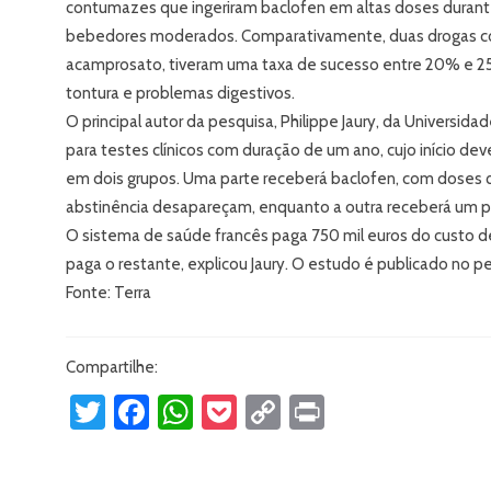
contumazes que ingeriram baclofen em altas doses durant
bebedores moderados. Comparativamente, duas drogas com
acamprosato, tiveram uma taxa de sucesso entre 20% e 25%. 
tontura e problemas digestivos.
O principal autor da pesquisa, Philippe Jaury, da Universida
para testes clínicos com duração de um ano, cujo início d
em dois grupos. Uma parte receberá baclofen, com doses
abstinência desapareçam, enquanto a outra receberá um p
O sistema de saúde francês paga 750 mil euros do custo de
paga o restante, explicou Jaury. O estudo é publicado no p
Fonte: Terra
Compartilhe:
Twitter
Facebook
WhatsApp
Pocket
Copy
Print
Link