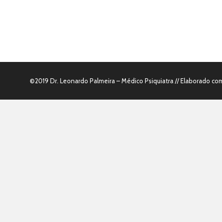
©2019 Dr. Leonardo Palmeira – Médico Psiquiatra // Elaborado c
Receba as postagens 
Insira o seu Email abaixo para receber as postagens, notícias e
Assinar!