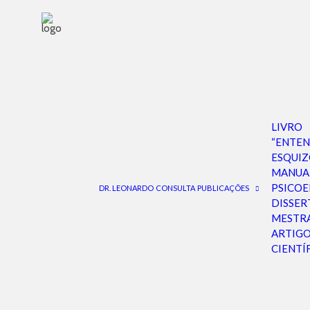
Droga para tr
LIVRO
“ENTE
ESQUIZ
MANUA
PSICO
DR. LEONARDO
CONSULTA
PUBLICAÇÕES
DISSER
MESTR
ARTIG
CIENTÍ