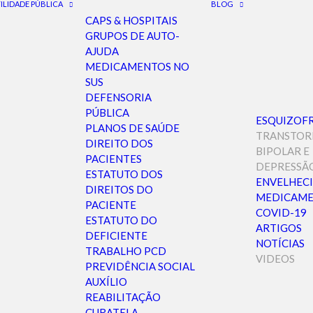
ILIDADE PÚBLICA
BLOG
CAPS & HOSPITAIS
GRUPOS DE AUTO-
AJUDA
MEDICAMENTOS NO
SUS
DEFENSORIA
PÚBLICA
ESQUIZOF
PLANOS DE SAÚDE
TRANSTO
DIREITO DOS
BIPOLAR E
PACIENTES
DEPRESSÃ
ESTATUTO DOS
ENVELHEC
DIREITOS DO
MEDICAME
PACIENTE
COVID-19
ESTATUTO DO
ARTIGOS
DEFICIENTE
NOTÍCIAS
TRABALHO PCD
VIDEOS
PREVIDÊNCIA SOCIAL
AUXÍLIO
REABILITAÇÃO
CURATELA