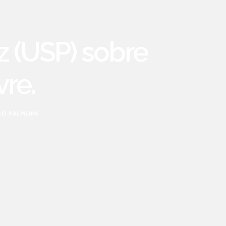
z (USP) sobre
re.
O PALMEIRA