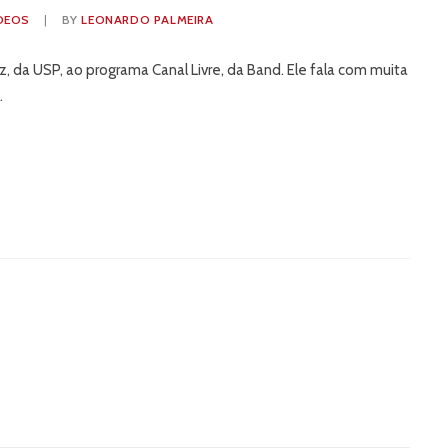
DEOS
|
BY
LEONARDO PALMEIRA
az, da USP, ao programa Canal Livre, da Band. Ele fala com muita
.