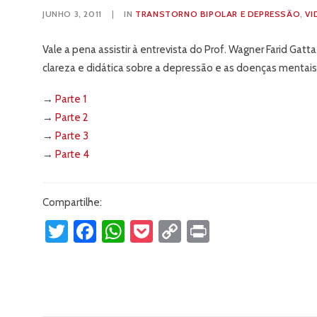
JUNHO 3, 2011
|
IN
TRANSTORNO BIPOLAR E DEPRESSÃO
,
VI
Vale a pena assistir à entrevista do Prof. Wagner Farid Gatt
clareza e didática sobre a depressão e as doenças mentais
→
Parte 1
→
Parte 2
→
Parte 3
→
Parte 4
Compartilhe:
Twitter
Facebook
WhatsApp
Pocket
Copy
Print
Link