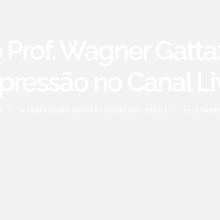
o Prof. Wagner Gatta
pressão no Canal Liv
11
|
IN
TRANSTORNO BIPOLAR E DEPRESSÃO
,
VIDEOS
|
BY
LEONARD