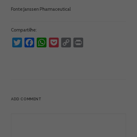
Fonte:Janssen Pharmaceutical
Compartilhe:
Twitter
Facebook
WhatsApp
Pocket
Copy
Print
Link
ADD COMMENT