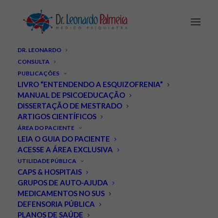
DR. LEONARDO
CONSULTA
PUBLICAÇÕES
LIVRO “ENTENDENDO A ESQUIZOFRENIA”
MANUAL DE PSICOEDUCAÇÃO
DISSERTAÇÃO DE MESTRADO
Invega Hafyera é aprovado
ARTIGOS CIENTÍFICOS
ÁREA DO PACIENTE
pelo FDA: tratamento para
LEIA O GUIA DO PACIENTE
ACESSE A ÁREA EXCLUSIVA
esquizofrenia com duas
UTILIDADE PÚBLICA
CAPS & HOSPITAIS
injeções anuais.
GRUPOS DE AUTO-AJUDA
MEDICAMENTOS NO SUS
DEZEMBRO 16, 2021
|
IN
ESQUIZOFRENIA
,
NOTÍCIAS
|
BY
LEONARDO
DEFENSORIA PÚBLICA
PALMEIRA
PLANOS DE SAÚDE