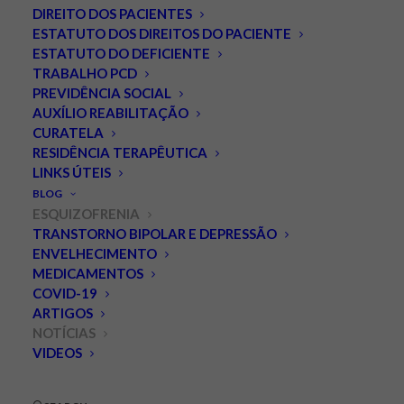
DIREITO DOS PACIENTES
ESTATUTO DOS DIREITOS DO PACIENTE
ESTATUTO DO DEFICIENTE
TRABALHO PCD
PREVIDÊNCIA SOCIAL
AUXÍLIO REABILITAÇÃO
CURATELA
RESIDÊNCIA TERAPÊUTICA
LINKS ÚTEIS
Invega Hafyera é
BLOG
aprovado pelo FDA:
ESQUIZOFRENIA
TRANSTORNO BIPOLAR E DEPRESSÃO
tratamento para
ENVELHECIMENTO
MEDICAMENTOS
esquizofrenia com duas
COVID-19
injeções anuais.
ARTIGOS
NOTÍCIAS
VIDEOS
DEZEMBRO 16, 2021
|
IN
ESQUIZOFRENIA
,
NOTÍCIAS
|
BY
LEONARDO
PALMEIRA