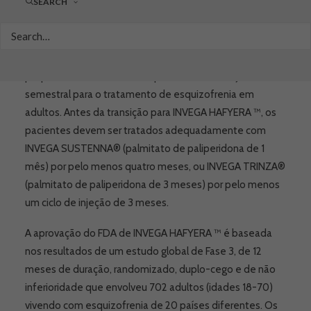
SEARCH
A Janssen Pharmaceutical, braço farmacêutico da Johnson
& Johnson, anunciou que o FDA, órgão norte-americano
equivalente a ANVISA, aprovou o antipsicótico atípico de
longa duração INVEGA HAFYERA ™ (palmitato de
paliperidona de 6 meses), o primeiro e único injetável
semestral para o tratamento de esquizofrenia em
adultos. Antes da transição para INVEGA HAFYERA ™, os
pacientes devem ser tratados adequadamente com
INVEGA SUSTENNA® (palmitato de paliperidona de 1
mês) por pelo menos quatro meses, ou INVEGA TRINZA®
(palmitato de paliperidona de 3 meses) por pelo menos
um ciclo de injeção de 3 meses.
A aprovação do FDA de INVEGA HAFYERA ™ é baseada
nos resultados de um estudo global de Fase 3, de 12
meses de duração, randomizado, duplo-cego e de não
inferioridade que envolveu 702 adultos (idades 18-70)
vivendo com esquizofrenia de 20 países diferentes. Os