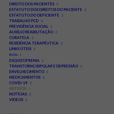
DIREITO DOS PACIENTES
ESTATUTO DOS DIREITOS DO PACIENTE
ESTATUTO DO DEFICIENTE
TRABALHO PCD
PREVIDÊNCIA SOCIAL
AUXÍLIO REABILITAÇÃO
CURATELA
RESIDÊNCIA TERAPÊUTICA
LINKS ÚTEIS
Não é só sobre redes: as
BLOG
várias camadas da série
ESQUIZOFRENIA
TRANSTORNO BIPOLAR E DEPRESSÃO
‘Adolescência’ da Netflix
ENVELHECIMENTO
MEDICAMENTOS
ABRIL 7, 2025
|
IN
DESTAQUES
,
ARTIGOS
|
BY
LEONARDO PALMEIRA
COVID-19
ARTIGOS
NOTÍCIAS
Masculinidade tóxica, machismo, patriarcado, misoginia,
VIDEOS
racismo, bullying, cyber-bullying, meritocracia,
neoliberalismo, infocracia, a série Adolescência, da
Netflix, aborda tudo isso e mais, abrindo várias feridas da