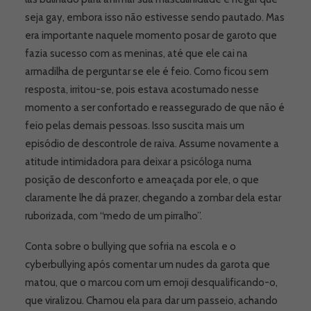
seja gay, embora isso não estivesse sendo pautado. Mas
era importante naquele momento posar de garoto que
fazia sucesso com as meninas, até que ele cai na
armadilha de perguntar se ele é feio. Como ficou sem
resposta, irritou-se, pois estava acostumado nesse
momento a ser confortado e reassegurado de que não é
feio pelas demais pessoas. Isso suscita mais um
episódio de descontrole de raiva. Assume novamente a
atitude intimidadora para deixar a psicóloga numa
posição de desconforto e ameaçada por ele, o que
claramente lhe dá prazer, chegando a zombar dela estar
ruborizada, com “medo de um pirralho”.
Conta sobre o bullying que sofria na escola e o
cyberbullying após comentar um nudes da garota que
matou, que o marcou com um emoji desqualificando-o,
que viralizou. Chamou ela para dar um passeio, achando