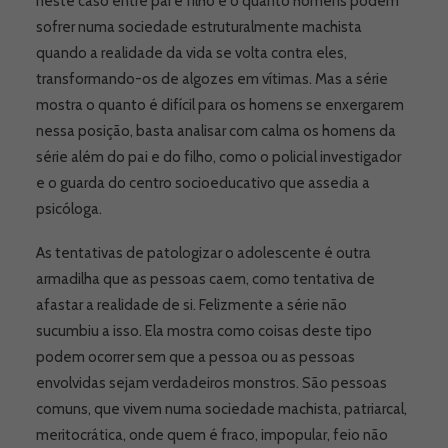
neste caso entre pai e filho e o quanto homens podem
sofrer numa sociedade estruturalmente machista
quando a realidade da vida se volta contra eles,
transformando-os de algozes em vítimas. Mas a série
mostra o quanto é difícil para os homens se enxergarem
nessa posição, basta analisar com calma os homens da
série além do pai e do filho, como o policial investigador
e o guarda do centro socioeducativo que assedia a
psicóloga.
As tentativas de patologizar o adolescente é outra
armadilha que as pessoas caem, como tentativa de
afastar a realidade de si. Felizmente a série não
sucumbiu a isso. Ela mostra como coisas deste tipo
podem ocorrer sem que a pessoa ou as pessoas
envolvidas sejam verdadeiros monstros. São pessoas
comuns, que vivem numa sociedade machista, patriarcal,
meritocrática, onde quem é fraco, impopular, feio não