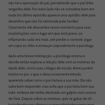
não ter a aprovação do pai, percebendo que o pai tinha
vergonha dele. Por outro lado não se considera bom em
nada (no último episódio aparece uma aptidão dele para
desenhos que não foi valorizada pela família).
Claramente ele descamba nesse momento para suas
insatisfações com o lugar em que está preso, se
inflamando cada vez mais, até perder o controle, jogar
um copo ao chão e ameaçar corporalmente a psicóloga.
Após uma breve interrupção, a psicóloga retorna e
decide então explorar a relação dele com as meninas da
idade dele, como suas colegas de escola. Antes porém
insiste no pai, o que o deixa novamente irritado,
querendo saber como o pai tratava a sua mãe. Ele não
sabe bem responder, mas acha que o pai trata bem sua
mãe, embora ele tenha destruído um galpão num acesso
de fúria. Depois sobre as meninas, quis se gabar de tê-
las bulinado para afirmar sua masculinidade e negar que