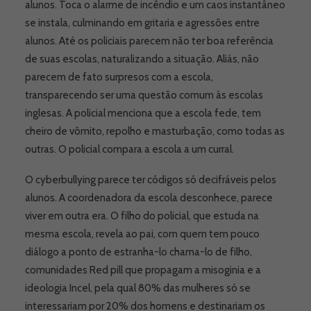
alunos. Toca o alarme de incêndio e um caos instantâneo
se instala, culminando em gritaria e agressões entre
alunos. Até os policiais parecem não ter boa referência
de suas escolas, naturalizando a situação. Aliás, não
parecem de fato surpresos com a escola,
transparecendo ser uma questão comum às escolas
inglesas. A policial menciona que a escola fede, tem
cheiro de vômito, repolho e masturbação, como todas as
outras. O policial compara a escola a um curral.
O cyberbullying parece ter códigos só decifráveis pelos
alunos. A coordenadora da escola desconhece, parece
viver em outra era. O filho do policial, que estuda na
mesma escola, revela ao pai, com quem tem pouco
diálogo a ponto de estranha-lo chama-lo de filho,
comunidades Red pill que propagam a misoginia e a
ideologia Incel, pela qual 80% das mulheres só se
interessariam por 20% dos homens e destinariam os