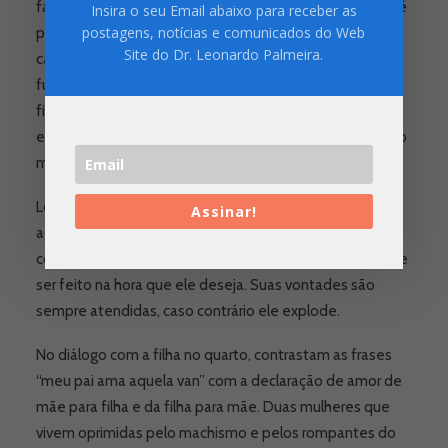
família do adolescente. A van com a qual o pai trabalha é
Insira o seu Email abaixo para receber as
postagens, notícias e comunicados do Web
pichada com a palavra “pervertido” e isso provoca um
Site do Dr. Leonardo Palmeira.
caos justamente no dia do seu aniversário. Ele fica
furioso, torna-se grosseiro e agressivo com a mulher e a
filha, agride um jovem com a bicicleta no
estacionamento de um mercado acreditando que seja o
mesmo que passou pela sua casa gritando “pervertido”.
Logo no início do episódio fica claro o contraste do pai
Assinar!
agressivo com a mãe afetuosa. Mãe que também sofre
com o machismo do marido, que diz a ela o que tem que
ser feito na hora que ele deseja. Suas vontades são
sempre atendidas, caso contrário ele explode.
No diálogo com a filha no quarto, contrastam as frases
“meu pai ama aquela van” com a declaração de amor de
mãe para filha e da filha para mãe. Duas mulheres que
vivem oprimidas pelo machismo e pelos rompantes do