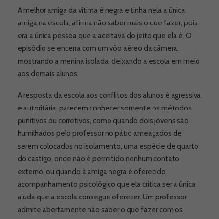
A melhor amiga da vítima é negra e tinha nela a única
amiga na escola, afirma não saber mais o que fazer, pois
era a única pessoa que a aceitava do jeito que ela é. O
episódio se encerra com um vôo aéreo da câmera,
mostrando a menina isolada, deixando a escola em meio
aos demais alunos.
A resposta da escola aos conflitos dos alunos é agressiva
e autoritária, parecem conhecer somente os métodos
punitivos ou corretivos, como quando dois jovens são
humilhados pelo professor no pátio ameaçados de
serem colocados no isolamento, uma espécie de quarto
do castigo, onde não é permitido nenhum contato
externo, ou quando à amiga negra é oferecido
acompanhamento psicológico que ela critica ser a única
ajuda que a escola consegue oferecer. Um professor
admite abertamente não saber o que fazer com os