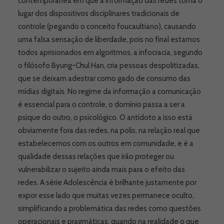
contemporânea em que a informação das redes toma o
lugar dos dispositivos disciplinares tradicionais de
controle (pegando o conceito foucaultiano), causando
uma falsa sensação de liberdade, pois no final estamos
todos aprisionados em algoritmos, a infocracia, segundo
o filósofo Byung-Chul Han, cria pessoas despolitizadas,
que se deixam adestrar como gado de consumo das
mídias digitais. No regime da informação a comunicação
é essencial para o controle, o domínio passa a ser a
psique do outro, o psicológico. O antídoto a isso está
obviamente fora das redes, na polis, na relação real que
estabelecemos com os outros em comunidade, e é a
qualidade dessas relações que irão proteger ou
vulnerabilizar o sujeito ainda mais para o efeito das
redes. A série Adolescência é brilhante justamente por
expor esse lado que muitas vezes permanece oculto,
simplificando a problemática das redes como questões
operacionais e pragmáticas, quando na realidade o que