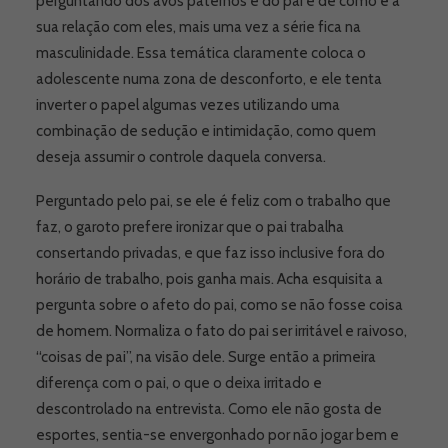
perguntando dos avós paternos e do pai e de como é a
sua relação com eles, mais uma vez a série fica na
masculinidade. Essa temática claramente coloca o
adolescente numa zona de desconforto, e ele tenta
inverter o papel algumas vezes utilizando uma
combinação de sedução e intimidação, como quem
deseja assumir o controle daquela conversa.
Perguntado pelo pai, se ele é feliz com o trabalho que
faz, o garoto prefere ironizar que o pai trabalha
consertando privadas, e que faz isso inclusive fora do
horário de trabalho, pois ganha mais. Acha esquisita a
pergunta sobre o afeto do pai, como se não fosse coisa
de homem. Normaliza o fato do pai ser irritável e raivoso,
“coisas de pai”, na visão dele. Surge então a primeira
diferença com o pai, o que o deixa irritado e
descontrolado na entrevista. Como ele não gosta de
esportes, sentia-se envergonhado por não jogar bem e