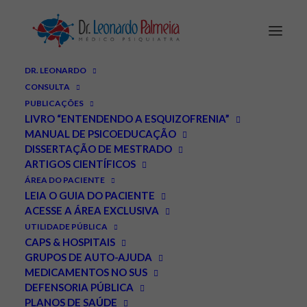
DR. LEONARDO
CONSULTA
PUBLICAÇÕES
LIVRO “ENTENDENDO A ESQUIZOFRENIA”
MANUAL DE PSICOEDUCAÇÃO
DISSERTAÇÃO DE MESTRADO
ARTIGOS CIENTÍFICOS
Não é só sobre redes: as
ÁREA DO PACIENTE
LEIA O GUIA DO PACIENTE
várias camadas da série
ACESSE A ÁREA EXCLUSIVA
UTILIDADE PÚBLICA
‘Adolescência’ da Netflix
CAPS & HOSPITAIS
GRUPOS DE AUTO-AJUDA
MEDICAMENTOS NO SUS
ABRIL 7, 2025
|
IN
DESTAQUES
,
ARTIGOS
|
BY
LEONARDO PALMEIRA
DEFENSORIA PÚBLICA
PLANOS DE SAÚDE