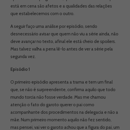
está em cena são afetos e a qualidades das relações
que estabelecemos com o outro.
A seguir faço uma análise por episódio, sendo
desnecessário avisar que quem não viu a série ainda, não
deve avançar no texto, afinal ele está cheio de spoilers.
Mas talvez valha a pena lê-lo antes de ver a série pela
segunda vez.
Episódio 1
O primeiro episódio apresenta a trama e tem um final
que, se não é surpreendente, confirma aquilo que todo
mundo torcia não fosse verdade. Mas me chamou
atenção o fato do garoto querer o pai como
acompanhante dos procedimentos na delegacia e não a
mãe. Num primeiro momento aquilo não fez sentido,
mas pensei, vai ver o garoto achou que a figura do pai, um