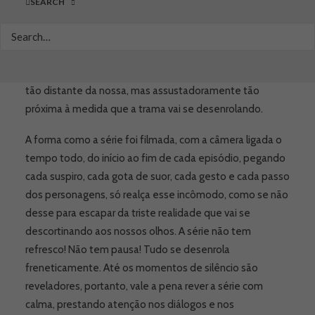
SEARCH
sociedade contemporânea e as deixando expostas. A
série parece exalar um odor fétido que deixa o
espectador inquieto, enauseado, incomodado, reflexivo,
cabisbaixo, angustiado. Uma realidade aparentemente
tão distante da nossa, mas assustadoramente tão
próxima à medida que a trama vai se desenrolando.
A forma como a série foi filmada, com a câmera ligada o
tempo todo, do início ao fim de cada episódio, pegando
cada suspiro, cada gota de suor, cada gesto e cada passo
dos personagens, só realça esse incômodo, como se não
desse para escapar da triste realidade que vai se
descortinando aos nossos olhos. A série não tem
refresco! Não tem pausa! Tudo se desenrola
freneticamente. Até os momentos de silêncio são
reveladores, portanto, vale a pena rever a série com
calma, prestando atenção nos diálogos e nos