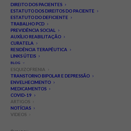
DIREITO DOS PACIENTES
ESTATUTO DOS DIREITOS DO PACIENTE
ESTATUTO DO DEFICIENTE
TRABALHO PCD
PREVIDÊNCIA SOCIAL
AUXÍLIO REABILITAÇÃO
CURATELA
RESIDÊNCIA TERAPÊUTICA
LINKS ÚTEIS
Obrigado Jô!
BLOG
ESQUIZOFRENIA
AGOSTO 5, 2022
|
IN
BLOG
,
ESQUIZOFRENIA
,
ARTIGOS
,
VIDEOS
|
BY
TRANSTORNO BIPOLAR E DEPRESSÃO
LEONARDO PALMEIRA
ENVELHECIMENTO
MEDICAMENTOS
Em 2009 tive a honra e o privilégio de ser entrevistado
COVID-19
por você no Programa do Jô. Era um jovem psiquiatra e
ARTIGOS
acabara de lançar o livro “Entendendo a Esquizofrenia”,
NOTÍCIAS
resultado de 8 anos de trabalho com pacientes com
VIDEOS
esquizofrenia e seus familiares. Na época não acreditei
quando um de seus produtores me telefonou,