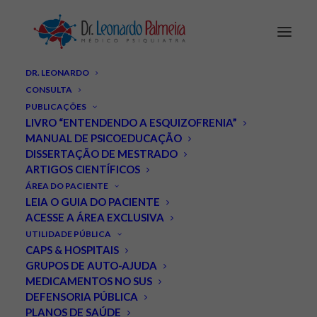
DR. LEONARDO
CONSULTA
PUBLICAÇÕES
LIVRO “ENTENDENDO A ESQUIZOFRENIA”
MANUAL DE PSICOEDUCAÇÃO
DISSERTAÇÃO DE MESTRADO
ARTIGOS CIENTÍFICOS
ÁREA DO PACIENTE
LEIA O GUIA DO PACIENTE
Obrigado Jô!
ACESSE A ÁREA EXCLUSIVA
UTILIDADE PÚBLICA
AGOSTO 5, 2022
|
IN
BLOG
,
ESQUIZOFRENIA
,
ARTIGOS
,
VIDEOS
|
BY
CAPS & HOSPITAIS
LEONARDO PALMEIRA
GRUPOS DE AUTO-AJUDA
MEDICAMENTOS NO SUS
DEFENSORIA PÚBLICA
PLANOS DE SAÚDE