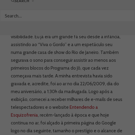
SEARCH
convidando-me para participar do programa. Foi uma
alegria e uma oportunidade incrível! Ter sido entrevistado
por você Jô, além de uma experiência única, foi decisivo
para que o meu trabalho e de minha equipe ganhasse
visibilidade. Eu já era um grande fã seu desde a infância,
assistindo ao “Viva o Gordo” e a um espetáculo seu
numa grande casa de show do Rio de Janeiro. Também
segurava o sono para conseguir assistir ao menos aos
primeiros blocos do Programa do Jô, que cada vez
começava mais tarde. A minha entrevista havia sido
gravada e, acredite, foi ao ar no dia 22/06/2009, dia do
meu aniversário, a 1:30h da madrugada. Logo após a
exibição, comecei a receber milhares de e-mails de seus
telespectadores e o website
Entendendo a
Esquizofrenia
, recém-lançado à época e que hoje
continua no ar, foi alçado à primeira página do Google
logo no dia seguinte, tamanho o prestígio e o alcance de