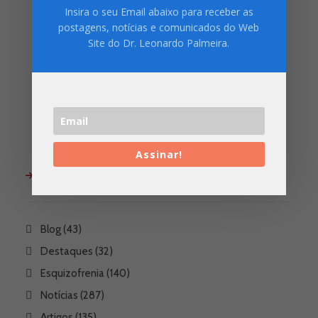
Insira o seu Email abaixo para receber as
postagens, notícias e comunicados do Web
Site do Dr. Leonardo Palmeira.
Assinar!
CATEGORIAS DO BLOG
Blog
(43)
Destaques
(32)
Esquizofrenia
(140)
Notícias
(287)
Artigos
(135)