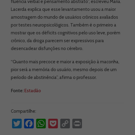
fluência verbal e pensamento abstrato”, escreveu Maria.
Lacerda explica que esse levantamento usou a maior
amostragem do mundo de usuários crônicos avaliados
por testes neuropsicológicos. Também é o primeiro a
mostrar que os déficits cognitivos pelo uso leve, porém
crônico, da droga parecem ser expressivos para
desencadear disfunções no cérebro.
“Quanto mais precoce e maior a exposição à maconha,
pior será a memória do usuário, mesmo depois de um
período de abstinência”, afirma o professor.
Fonte:
Estadão
Compartilhe:
Twitter
Facebook
WhatsApp
Pocket
Copy
Print
Link