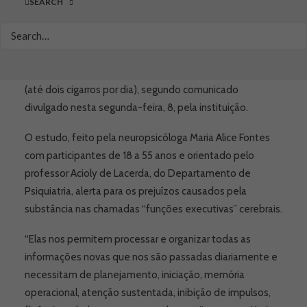
SEARCH
Uma pesquisa realizada no Laboratório de Neurociências
Clínicas (LiNC) da Universidade Federal de São Paulo
(Unifesp) aponta que danos ao cérebro podem ser
expressivos também para usuários “leves” de maconha
(até dois cigarros por dia), segundo comunicado
divulgado nesta segunda-feira, 8, pela instituição.
O estudo, feito pela neuropsicóloga Maria Alice Fontes
com participantes de 18 a 55 anos e orientado pelo
professor Acioly de Lacerda, do Departamento de
Psiquiatria, alerta para os prejuízos causados pela
substância nas chamadas “funções executivas” cerebrais.
“Elas nos permitem processar e organizar todas as
informações novas que nos são passadas diariamente e
necessitam de planejamento, iniciação, memória
operacional, atenção sustentada, inibição de impulsos,