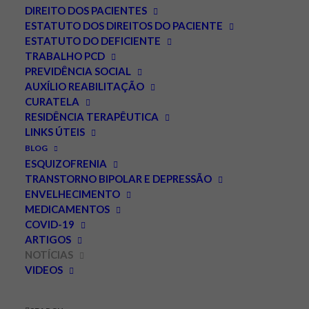
DIREITO DOS PACIENTES
ESTATUTO DOS DIREITOS DO PACIENTE
ESTATUTO DO DEFICIENTE
TRABALHO PCD
PREVIDÊNCIA SOCIAL
AUXÍLIO REABILITAÇÃO
CURATELA
RESIDÊNCIA TERAPÊUTICA
LINKS ÚTEIS
Short-cuts: Estudo da
BLOG
Unifesp aponta dano
ESQUIZOFRENIA
TRANSTORNO BIPOLAR E DEPRESSÃO
cerebral para usuários
ENVELHECIMENTO
MEDICAMENTOS
leves de maconha.
COVID-19
ARTIGOS
NOVEMBRO 9, 2010
|
IN
NOTÍCIAS
|
BY
LEONARDO PALMEIRA
NOTÍCIAS
VIDEOS
Dois cigarros por dia podem afetar funções executivas,
que processam e organizam dados novos.