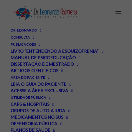
DR. LEONARDO
CONSULTA
PUBLICAÇÕES
LIVRO “ENTENDENDO A ESQUIZOFRENIA”
MANUAL DE PSICOEDUCAÇÃO
DISSERTAÇÃO DE MESTRADO
Short-cuts: Estudo da
ARTIGOS CIENTÍFICOS
ÁREA DO PACIENTE
Unifesp aponta dano
LEIA O GUIA DO PACIENTE
ACESSE A ÁREA EXCLUSIVA
cerebral para usuários
UTILIDADE PÚBLICA
CAPS & HOSPITAIS
leves de maconha.
GRUPOS DE AUTO-AJUDA
MEDICAMENTOS NO SUS
DEFENSORIA PÚBLICA
NOVEMBRO 9, 2010
|
IN
NOTÍCIAS
|
BY
LEONARDO PALMEIRA
PLANOS DE SAÚDE