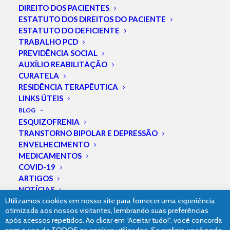
DIREITO DOS PACIENTES
Entrevista do Prof.
ESTATUTO DOS DIREITOS DO PACIENTE
ESTATUTO DO DEFICIENTE
Wagner Gattaz
TRABALHO PCD
PREVIDÊNCIA SOCIAL
(USP) sobre
AUXÍLIO REABILITAÇÃO
CURATELA
Depressão no
RESIDÊNCIA TERAPÊUTICA
LINKS ÚTEIS
Canal Livre.
BLOG
ESQUIZOFRENIA
TRANSTORNO BIPOLAR E DEPRESSÃO
ENVELHECIMENTO
MEDICAMENTOS
COVID-19
ARTIGOS
NOTÍCIAS
Utilizamos cookies em nosso site para fornecer uma experiência
VIDEOS
otimizada aos nossos visitantes, lembrando suas preferências
após acessos repetidos. Ao clicar em “Aceitar tudo!”, você concorda
©2019 Dr. Leonardo Palmeira – Médico Psiquiatra // Elaborado com
pela