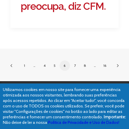
preocupa, diz CFM.
1
…
4
5
6
7
8
…
16
Utilizamos cookies em nosso site para fornecer uma experiência
otimizada aos nossos visitantes, lembrando suas preferências
após acessos repetidos. Ao clicar em “Aceitar tudo!”, você concorda
©2019 Dr. Leonardo Palmeira – Médico Psiquiatra // Elaborado com
pela
com o uso de TODOS os cookies utilizados. Se preferir, você pode
Claris Interativa
.
visitar "Configurações de cookies" no botão ao lado para editar as
preferências e fornecer um consentimento controlado.
Importante:
Não deixe de ler a nossa
Política de Privacidade e Uso de Dados!