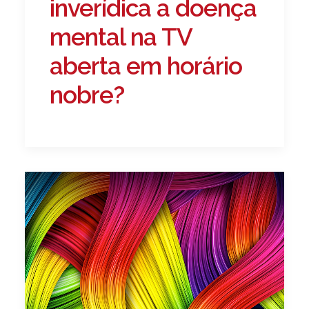
inverídica a doença
mental na TV
aberta em horário
nobre?