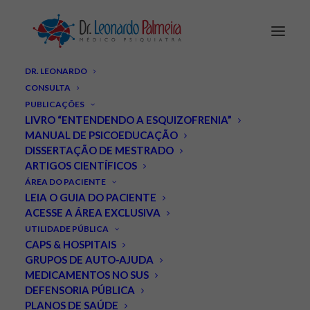
DR. LEONARDO
CONSULTA
PUBLICAÇÕES
LIVRO “ENTENDENDO A ESQUIZOFRENIA”
MANUAL DE PSICOEDUCAÇÃO
DISSERTAÇÃO DE MESTRADO
Crianças afetadas pelo
ARTIGOS CIENTÍFICOS
ÁREA DO PACIENTE
Zika podem desenvolver
LEIA O GUIA DO PACIENTE
ACESSE A ÁREA EXCLUSIVA
esquizofrenia ou autismo
UTILIDADE PÚBLICA
CAPS & HOSPITAIS
quando adultas.
GRUPOS DE AUTO-AJUDA
MEDICAMENTOS NO SUS
JUNHO 7, 2018
|
IN
ESQUIZOFRENIA
,
NOTÍCIAS
|
BY
LEONARDO
DEFENSORIA PÚBLICA
PALMEIRA
PLANOS DE SAÚDE