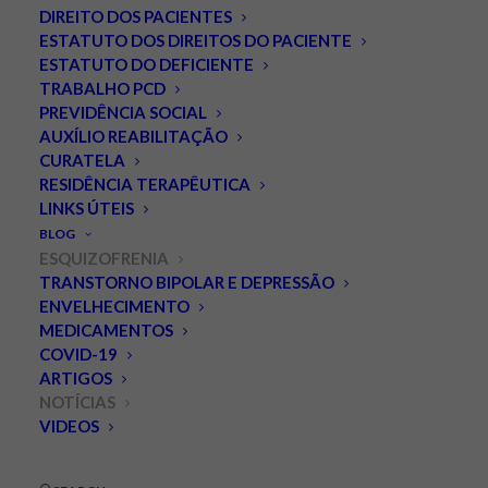
DIREITO DOS PACIENTES
ESTATUTO DOS DIREITOS DO PACIENTE
ESTATUTO DO DEFICIENTE
TRABALHO PCD
PREVIDÊNCIA SOCIAL
AUXÍLIO REABILITAÇÃO
CURATELA
RESIDÊNCIA TERAPÊUTICA
LINKS ÚTEIS
Crianças afetadas pelo
BLOG
Zika podem desenvolver
ESQUIZOFRENIA
TRANSTORNO BIPOLAR E DEPRESSÃO
esquizofrenia ou autismo
ENVELHECIMENTO
MEDICAMENTOS
quando adultas.
COVID-19
ARTIGOS
JUNHO 7, 2018
|
IN
ESQUIZOFRENIA
,
NOTÍCIAS
|
BY
LEONARDO
NOTÍCIAS
PALMEIRA
VIDEOS
Crianças afetadas pelo zika no Brasil devem ter no
máximo três anos hoje — considerando que a maioria das