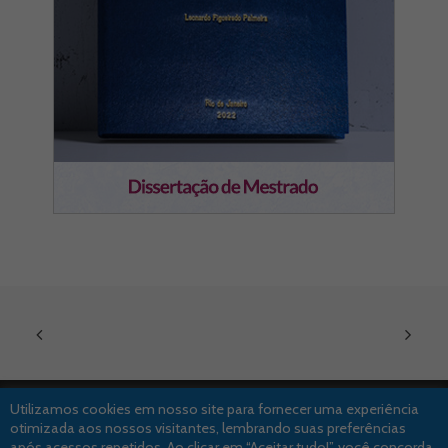
Utilizamos cookies em nosso site para fornecer uma experiência
otimizada aos nossos visitantes, lembrando suas preferências
após acessos repetidos. Ao clicar em “Aceitar tudo!”, você concorda