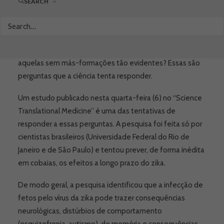
SEARCH
anomalias começaram a ser identificadas em 2015. Dada
à urgência do caso, foram muitos os estudos que
focaram na primeira fase da infecção… mas o que vai
acontecer com essas crianças quando adultas? E com
aquelas sem más-formações tão evidentes? Essas são
perguntas que a ciência tenta responder.
Um estudo publicado nesta quarta-feira (6) no “Science
Translational Medicine” é uma das tentativas de
responder a essas perguntas. A pesquisa foi feita só por
cientistas brasileiros (Universidade Federal do Rio de
Janeiro e de São Paulo) e tentou prever, de forma inédita
em cobaias, os efeitos a longo prazo do zika.
De modo geral, a pesquisa identificou que a infecção de
fetos pelo vírus da zika pode trazer consequências
neurológicas, distúrbios de comportamento