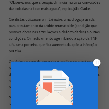
“Observamos que a terapia diminuiu muito as convulsões
das cobaias na fase mais aguda”, explica Júlia Clarke.
Cientistas utilizaram o infliximabe, uma droga já usada
para o tratamento da artride reumatoide (condição que
provoca dores nas articulações e deformidades) e outras
condições. O medicamento age inibindo a ação da TNF
alfa, uma proteína que fica aumentada após a infecção
por zika.
O próximo passo da pesquisa é verificar se o tratamento
poderá ser usado na fase adulta, como uma tentativa de
diminuir os efeitos da inflamação no cérebro. Primeiro, os
novos testes serão feitos em cobaias. Não há previsão
para testes em humanos por enquanto.
Por Monique Oliveira,
Fonte: G1.com