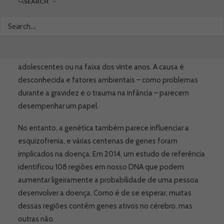
SEARCH
a doença mais provável – particularmente se a mãe tiver
complicações durante a gravidez ou o parto.
A esquizofrenia envolve alucinações e delírios e
geralmente começa quando as pessoas são
adolescentes ou na faixa dos vinte anos. A causa é
desconhecida e fatores ambientais – como problemas
durante a gravidez e o trauma na infância – parecem
desempenhar um papel.
No entanto, a genética também parece influenciar a
esquizofrenia, e várias centenas de genes foram
implicados na doença. Em 2014, um estudo de referência
identificou 108 regiões em nosso DNA que podem
aumentar ligeiramente a probabilidade de uma pessoa
desenvolver a doença. Como é de se esperar, muitas
dessas regiões contêm genes ativos no cérebro, mas
outras não.