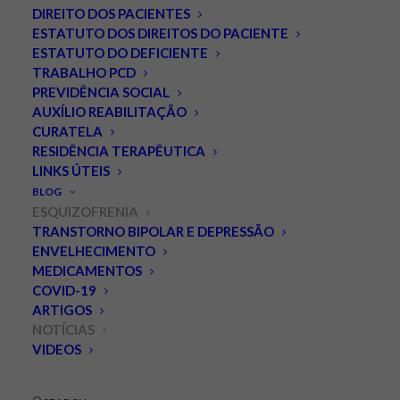
DIREITO DOS PACIENTES
ESTATUTO DOS DIREITOS DO PACIENTE
ESTATUTO DO DEFICIENTE
TRABALHO PCD
PREVIDÊNCIA SOCIAL
AUXÍLIO REABILITAÇÃO
CURATELA
RESIDÊNCIA TERAPÊUTICA
LINKS ÚTEIS
Problemas na placenta
BLOG
podem aumentar o risco
ESQUIZOFRENIA
TRANSTORNO BIPOLAR E DEPRESSÃO
de esquizofrenia.
ENVELHECIMENTO
MEDICAMENTOS
JUNHO 5, 2018
|
IN
ESQUIZOFRENIA
,
NOTÍCIAS
|
BY
LEONARDO
COVID-19
PALMEIRA
ARTIGOS
NOTÍCIAS
Uma nova origem para a esquizofrenia pode ter surgido:
VIDEOS
a placenta. Uma placenta disfuncional no útero pode
afetar o desenvolvimento do cérebro do feto, tornando