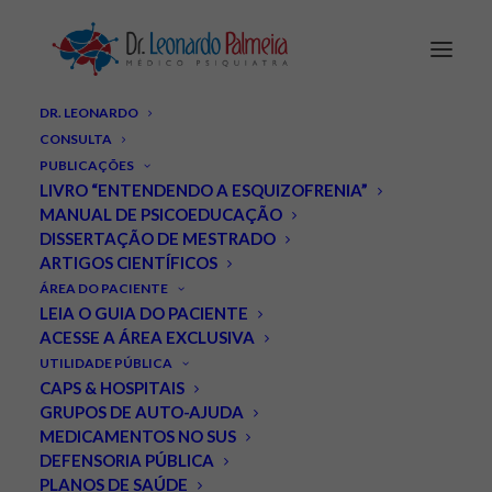
DR. LEONARDO
CONSULTA
PUBLICAÇÕES
LIVRO “ENTENDENDO A ESQUIZOFRENIA”
MANUAL DE PSICOEDUCAÇÃO
DISSERTAÇÃO DE MESTRADO
ARTIGOS CIENTÍFICOS
Problemas na placenta
ÁREA DO PACIENTE
LEIA O GUIA DO PACIENTE
podem aumentar o risco
ACESSE A ÁREA EXCLUSIVA
UTILIDADE PÚBLICA
de esquizofrenia.
CAPS & HOSPITAIS
GRUPOS DE AUTO-AJUDA
JUNHO 5, 2018
|
IN
ESQUIZOFRENIA
,
NOTÍCIAS
|
BY
LEONARDO
MEDICAMENTOS NO SUS
PALMEIRA
DEFENSORIA PÚBLICA
PLANOS DE SAÚDE