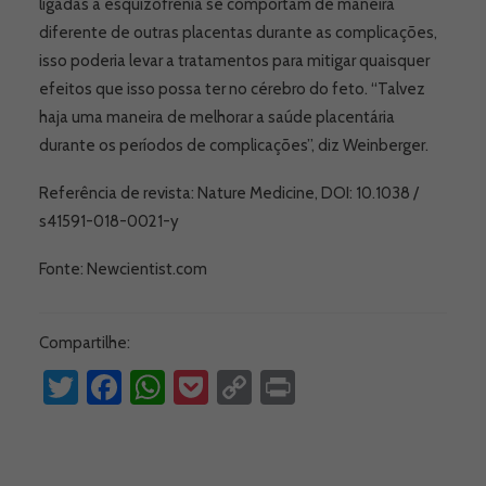
ligadas à esquizofrenia se comportam de maneira
diferente de outras placentas durante as complicações,
isso poderia levar a tratamentos para mitigar quaisquer
efeitos que isso possa ter no cérebro do feto. “Talvez
haja uma maneira de melhorar a saúde placentária
durante os períodos de complicações”, diz Weinberger.
Referência de revista: Nature Medicine, DOI: 10.1038 /
s41591-018-0021-y
Fonte: Newcientist.com
Compartilhe:
Twitter
Facebook
WhatsApp
Pocket
Copy
Print
Link