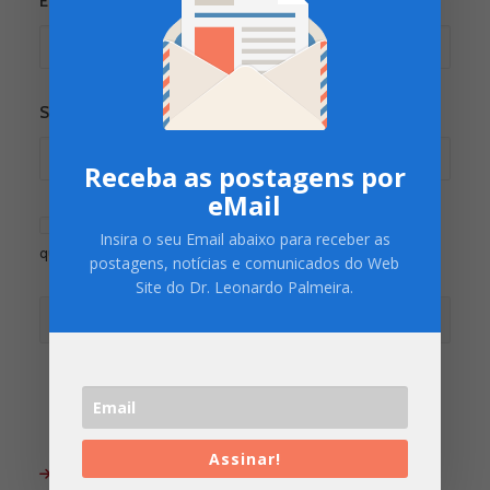
E-mail
*
Site
Receba as postagens por
eMail
Salvar meus dados neste navegador para a próxima vez
Insira o seu Email abaixo para receber as
que eu comentar.
postagens, notícias e comunicados do Web
Site do Dr. Leonardo Palmeira.
Assinar!
ARQUIVO DO BLOG