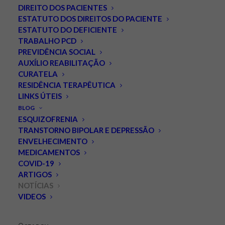
DIREITO DOS PACIENTES
ESTATUTO DOS DIREITOS DO PACIENTE
ESTATUTO DO DEFICIENTE
TRABALHO PCD
PREVIDÊNCIA SOCIAL
AUXÍLIO REABILITAÇÃO
CURATELA
RESIDÊNCIA TERAPÊUTICA
LINKS ÚTEIS
Transição propõe
BLOG
departamento e rede de
ESQUIZOFRENIA
TRANSTORNO BIPOLAR E DEPRESSÃO
saúde mental para novo
ENVELHECIMENTO
MEDICAMENTOS
governo Lula.
COVID-19
ARTIGOS
DEZEMBRO 12, 2022
|
IN
NOTÍCIAS
|
BY
LEONARDO PALMEIRA
NOTÍCIAS
VIDEOS
Proposta pela equipe de transição do governo eleito de
Luiz Inácio Lula da Silva, o departamento de saúde