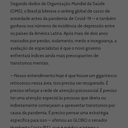
Segundo dados da Organização Mundial da Saúde
(OMS), o Brasil já liderava o ranking global de casos de
ansiedade antes da pandemia de Covid-19 — e também
ganhava nos números de incidência de depressão entre
os países da América Latina. Após mais de dois anos
marcados por perdas, isolamento, medo e insegurança, a
avaliação de especialistas é que o novo governo
enfrentará índices ainda mais preocupantes de
transtornos mentais.
— Nosso entendimento hoje é que houve um gigantesco
retrocesso nessa área. Isso precisa ser recuperado. É
preciso reforçar a rede de atenção psicossocial. É preciso
ter uma atenção especial às pessoas que direta ou
indiretamente começaram a apresentar transtornos por
causa da pandemia. É preciso pensar uma estratégia
específica para isso — afirmou ao GLOBO o senador
Humberto Costa (PT), que é médico e integra a