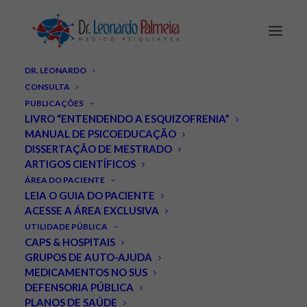
DR. LEONARDO
CONSULTA
PUBLICAÇÕES
LIVRO “ENTENDENDO A ESQUIZOFRENIA”
MANUAL DE PSICOEDUCAÇÃO
DISSERTAÇÃO DE MESTRADO
Transição propõe
ARTIGOS CIENTÍFICOS
ÁREA DO PACIENTE
departamento e rede de
LEIA O GUIA DO PACIENTE
ACESSE A ÁREA EXCLUSIVA
saúde mental para novo
UTILIDADE PÚBLICA
CAPS & HOSPITAIS
governo Lula.
GRUPOS DE AUTO-AJUDA
MEDICAMENTOS NO SUS
DEFENSORIA PÚBLICA
DEZEMBRO 12, 2022
|
IN
NOTÍCIAS
|
BY
LEONARDO PALMEIRA
PLANOS DE SAÚDE