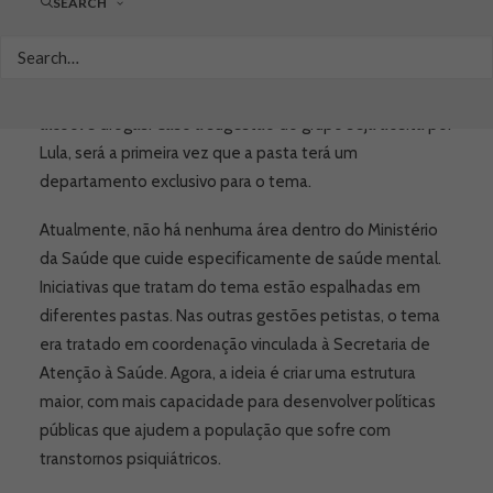
SEARCH
mental, a ser criado na estrutura do Ministério da Saúde,
deve ter como foco o fortalecimento de Centros de
Atenção Psicossocial (Caps), além de coordenar e
articular políticas de combate ao consumo abusivo de
álcool e drogas. Caso a sugestão do grupo seja aceita por
Lula, será a primeira vez que a pasta terá um
departamento exclusivo para o tema.
Atualmente, não há nenhuma área dentro do Ministério
da Saúde que cuide especificamente de saúde mental.
Iniciativas que tratam do tema estão espalhadas em
diferentes pastas. Nas outras gestões petistas, o tema
era tratado em coordenação vinculada à Secretaria de
Atenção à Saúde. Agora, a ideia é criar uma estrutura
maior, com mais capacidade para desenvolver políticas
públicas que ajudem a população que sofre com
transtornos psiquiátricos.