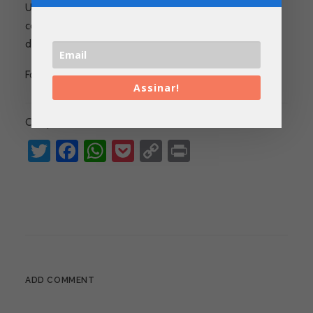
Um departamento seria extremamente útil para
controlar e avaliar o impacto das ações realizadas, além
de sistematizar as falhas — diz.
Fonte: O Globo
Assinar!
Compartilhe:
Twitter
Facebook
WhatsApp
Pocket
Copy
Print
Link
ADD COMMENT